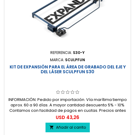
REFERENCIA:
S30-Y
MARCA:
SCULPFUN
KIT DE EXPANSIÓN PARA EL ÁREA DE GRABADO DEL EJE Y
DEL LÁSER SCULPFUN S30
INFORMACIÓN: Pedido por importación. Vía marítima tiempo
aprox. 60 a 90 días. A mayor cantidad descuento 5% - 10%
Contamos con facilidad de pagos en cuotas. Precios antes
del impuesto. 100% seguro.
Precio
USD 43,26
Añadir al carrito
