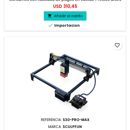
del impuesto. 100% seguro.
Precio
USD 310,45
Añadir al carrito


Importacion
favorite_border
REFERENCIA:
S30-PRO-MAX
MARCA:
SCULPFUN