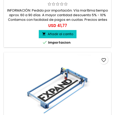
INFORMACIÓN: Pedido por importación. Vía marítima tiempo
aprox. 60 a 90 días. A mayor cantidad descuento 5% - 10%
Contamos con facilidad de pagos en cuotas. Precios antes
del impuesto. 100% seguro.
Precio
USD 41,77
Añadir al carrito


Importacion
favorite_border