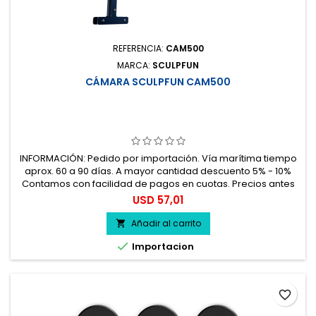
REFERENCIA:
CAM500
MARCA:
SCULPFUN
CÁMARA SCULPFUN CAM500
INFORMACIÓN: Pedido por importación. Vía marítima tiempo
aprox. 60 a 90 días. A mayor cantidad descuento 5% - 10%
Contamos con facilidad de pagos en cuotas. Precios antes
del impuesto. 100% seguro.
Precio
USD 57,01
Añadir al carrito


Importacion
favorite_border