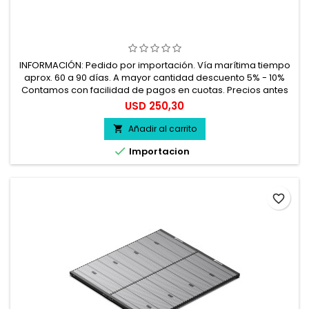
INFORMACIÓN: Pedido por importación. Vía marítima tiempo
aprox. 60 a 90 días. A mayor cantidad descuento 5% - 10%
Contamos con facilidad de pagos en cuotas. Precios antes
del impuesto. 100% seguro.
Precio
USD 250,30
Añadir al carrito


Importacion
favorite_border