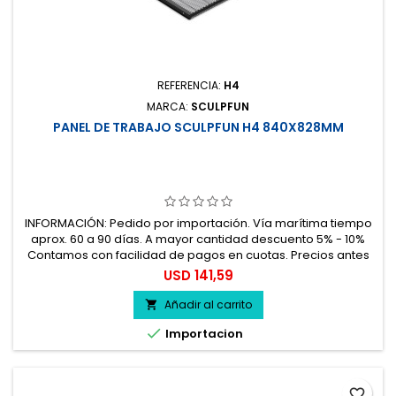
REFERENCIA:
H4
MARCA:
SCULPFUN
PANEL DE TRABAJO SCULPFUN H4 840X828MM
INFORMACIÓN: Pedido por importación. Vía marítima tiempo
aprox. 60 a 90 días. A mayor cantidad descuento 5% - 10%
Contamos con facilidad de pagos en cuotas. Precios antes
del impuesto. 100% seguro.
Precio
USD 141,59
Añadir al carrito


Importacion
favorite_border