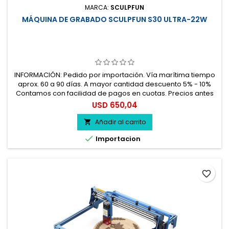
MARCA:
SCULPFUN
MÁQUINA DE GRABADO SCULPFUN S30 ULTRA-22W
INFORMACIÓN: Pedido por importación. Vía marítima tiempo
aprox. 60 a 90 días. A mayor cantidad descuento 5% - 10%
Contamos con facilidad de pagos en cuotas. Precios antes
del impuesto. 100% seguro.
Precio
USD 650,04
Añadir al carrito


Importacion
favorite_border