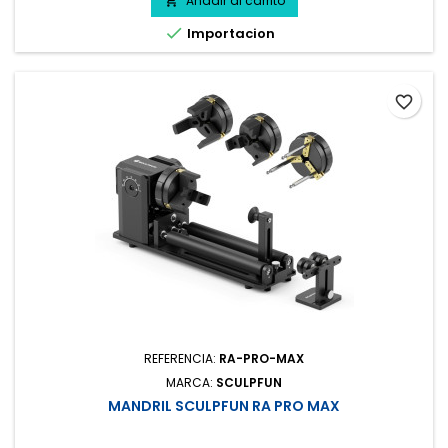
Añadir al carrito


Importacion
favorite_border
REFERENCIA:
RA-PRO-MAX
MARCA:
SCULPFUN
MANDRIL SCULPFUN RA PRO MAX