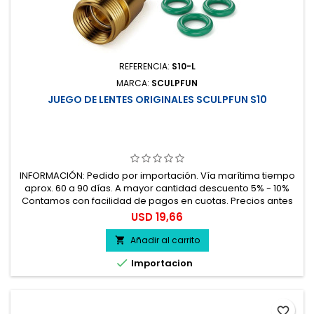
REFERENCIA:
S10-L
MARCA:
SCULPFUN
JUEGO DE LENTES ORIGINALES SCULPFUN S10
INFORMACIÓN: Pedido por importación. Vía marítima tiempo
aprox. 60 a 90 días. A mayor cantidad descuento 5% - 10%
Contamos con facilidad de pagos en cuotas. Precios antes
del impuesto. 100% seguro.
Precio
USD 19,66
Añadir al carrito


Importacion
favorite_border