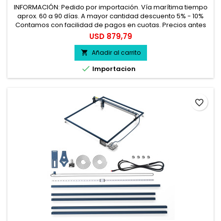
INFORMACIÓN: Pedido por importación. Vía marítima tiempo
aprox. 60 a 90 días. A mayor cantidad descuento 5% - 10%
Contamos con facilidad de pagos en cuotas. Precios antes
del impuesto. 100% seguro.
Precio
USD 879,79
Añadir al carrito


Importacion
favorite_border