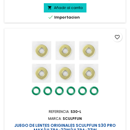
Añadir al carrito


Importacion
favorite_border
REFERENCIA:
S30-L
MARCA:
SCULPFUN
JUEGO DE LENTES ORIGINALES SCULPFUN S30 PRO