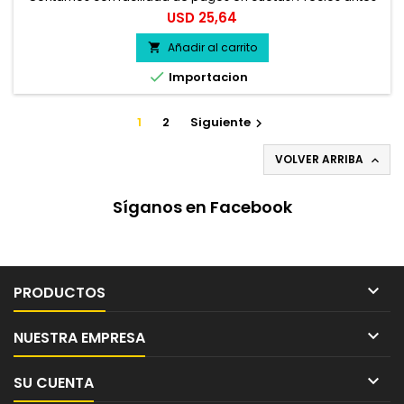
del impuesto. 100% seguro.
Precio
USD 25,64
Añadir al carrito


Importacion
1
2
Siguiente

VOLVER ARRIBA

Síganos en Facebook

PRODUCTOS

NUESTRA EMPRESA

SU CUENTA