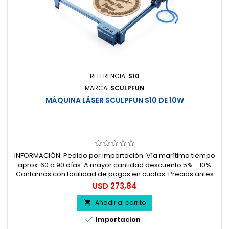
REFERENCIA:
S10
MARCA:
SCULPFUN
MÁQUINA LÁSER SCULPFUN S10 DE 10W
INFORMACIÓN: Pedido por importación. Vía marítima tiempo
aprox. 60 a 90 días. A mayor cantidad descuento 5% - 10%
Contamos con facilidad de pagos en cuotas. Precios antes
del impuesto. 100% seguro.
Precio
USD 273,84
Añadir al carrito


Importacion