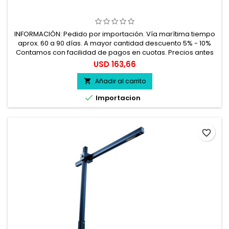
INFORMACIÓN: Pedido por importación. Vía marítima tiempo
aprox. 60 a 90 días. A mayor cantidad descuento 5% - 10%
Contamos con facilidad de pagos en cuotas. Precios antes
del impuesto. 100% seguro.
Precio
USD 163,66
Añadir al carrito


Importacion
favorite_border