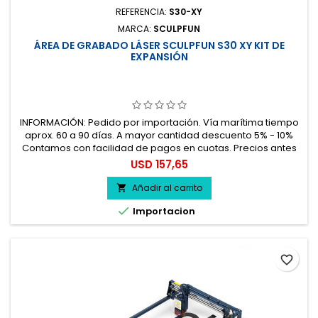
REFERENCIA:
S30-XY
MARCA:
SCULPFUN
ÁREA DE GRABADO LÁSER SCULPFUN S30 XY KIT DE
EXPANSIÓN
INFORMACIÓN: Pedido por importación. Vía marítima tiempo
aprox. 60 a 90 días. A mayor cantidad descuento 5% - 10%
Contamos con facilidad de pagos en cuotas. Precios antes
del impuesto. 100% seguro.
Precio
USD 157,65
Añadir al carrito


Importacion
favorite_border