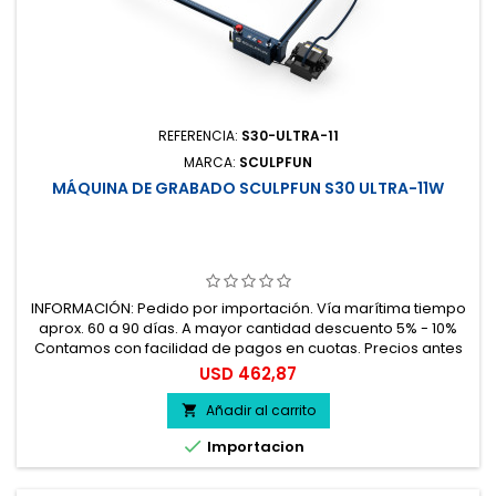
REFERENCIA:
S30-ULTRA-11
MARCA:
SCULPFUN
MÁQUINA DE GRABADO SCULPFUN S30 ULTRA-11W
INFORMACIÓN: Pedido por importación. Vía marítima tiempo
aprox. 60 a 90 días. A mayor cantidad descuento 5% - 10%
Contamos con facilidad de pagos en cuotas. Precios antes
del impuesto. 100% seguro.
Precio
USD 462,87
Añadir al carrito


Importacion