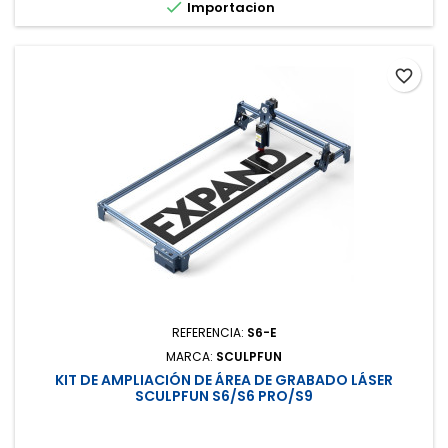

Importacion
favorite_border
REFERENCIA:
S6-E
MARCA:
SCULPFUN
KIT DE AMPLIACIÓN DE ÁREA DE GRABADO LÁSER
SCULPFUN S6/S6 PRO/S9