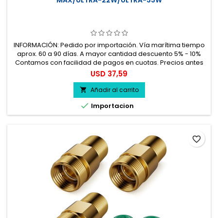
MAX/ULTRA-22W/ULTRA-33W
INFORMACIÓN: Pedido por importación. Vía marítima tiempo
aprox. 60 a 90 días. A mayor cantidad descuento 5% - 10%
Contamos con facilidad de pagos en cuotas. Precios antes
del impuesto. 100% seguro.
Precio
USD 37,59
Añadir al carrito


Importacion
favorite_border