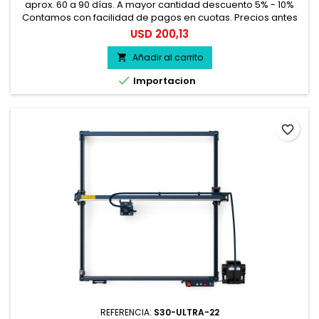
aprox. 60 a 90 días. A mayor cantidad descuento 5% - 10%
Contamos con facilidad de pagos en cuotas. Precios antes
del impuesto. 100% seguro.
Precio
USD 200,13
Añadir al carrito


Importacion
favorite_border
REFERENCIA:
S30-ULTRA-22