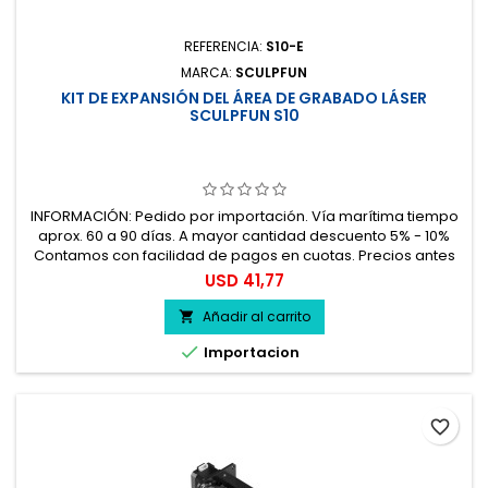
REFERENCIA:
S10-E
MARCA:
SCULPFUN
KIT DE EXPANSIÓN DEL ÁREA DE GRABADO LÁSER
SCULPFUN S10
INFORMACIÓN: Pedido por importación. Vía marítima tiempo
aprox. 60 a 90 días. A mayor cantidad descuento 5% - 10%
Contamos con facilidad de pagos en cuotas. Precios antes
del impuesto. 100% seguro.
Precio
USD 41,77
Añadir al carrito


Importacion
favorite_border