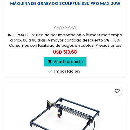
MÁQUINA DE GRABADO SCULPFUN S30 PRO MAX 20W
INFORMACIÓN: Pedido por importación. Vía marítima tiempo
aprox. 60 a 90 días. A mayor cantidad descuento 5% - 10%
Contamos con facilidad de pagos en cuotas. Precios antes
del impuesto. 100% seguro.
Precio
USD 513,68
Añadir al carrito


Importacion
favorite_border