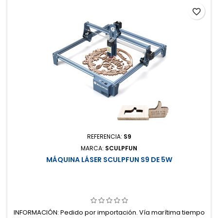
favorite_border
REFERENCIA:
S9
MARCA:
SCULPFUN
MÁQUINA LÁSER SCULPFUN S9 DE 5W
INFORMACIÓN: Pedido por importación. Vía marítima tiempo