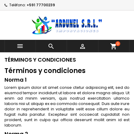
Teléfono:
+591 77700239
0



shopping_cart
TÉRMINOS Y CONDICIONES
Términos y condiciones
Norma 1
Lorem ipsum dolor sit amet conse ctetur adipisicing elit, sed do
eiusmod tempor incididunt ut labore et dolore magna aliqua. Ut
enim ad minim veniam, quis nostrud exercitation ullamco
laboris nisi ut aliquip ex ea commodo consequat. Duis aute irure
dolor in reprehenderit in voluptate velit esse cillum dolore eu
fugiat nulla pariatur. Excepteur sint occaecat cupidatat non
proident, sunt in culpa qui officia deserunt mollit anim id est
laborum.
Norma 2