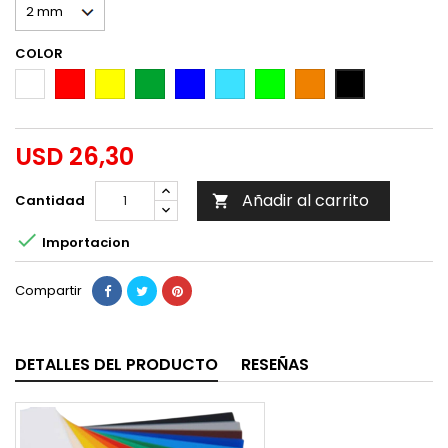
COLOR
BLANCO
ROJO
AMARILLO
VERDE
AZUL
CELESTE
VERDE
NARANJA
negro
CLARO
USD 26,30
Añadir al carrito
Cantidad


Importacion
Compartir
DETALLES DEL PRODUCTO
RESEÑAS