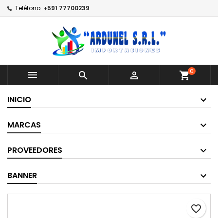
Teléfono:
+591 77700239
0



shopping_cart
INICIO
MARCAS
PROVEEDORES
BANNER
favorite_border