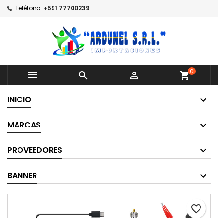
Teléfono:
+591 77700239
0



shopping_cart
INICIO
MARCAS
PROVEEDORES
BANNER
favorite_border