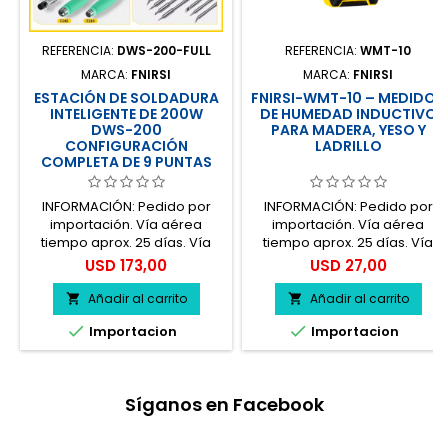
REFERENCIA:
DWS-200-FULL
REFERENCIA:
WMT-10
MARCA:
FNIRSI
MARCA:
FNIRSI
ESTACIÓN DE SOLDADURA
FNIRSI-WMT-10 – MEDIDOR
INTELIGENTE DE 200W
DE HUMEDAD INDUCTIVO
DWS-200
PARA MADERA, YESO Y
CONFIGURACIÓN
LADRILLO
COMPLETA DE 9 PUNTAS
INFORMACIÓN: Pedido por
INFORMACIÓN: Pedido por
importación. Vía aérea
importación. Vía aérea
tiempo aprox. 25 días. Vía
tiempo aprox. 25 días. Vía
marítima tiempo aprox. 60 a
marítima tiempo aprox. 60 a
Precio
Precio
USD 173,00
USD 27,00
90 días. A mayor cantidad
90 días. A mayor cantidad
descuento 5% - 10%
descuento 5% - 10%
Añadir al carrito
Añadir al carrito


Contamos con facilidad de
Contamos con facilidad de


Importacion
Importacion
pagos en cuotas. Precios
pagos en cuotas. Precios
antes del impuesto. 100%
antes del impuesto. 100%
seguro.
seguro.
Síganos en Facebook