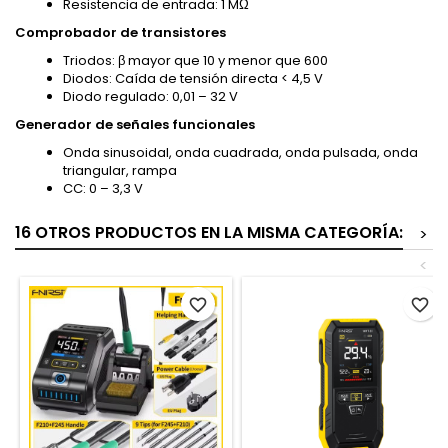
Resistencia de entrada: 1 MΩ
Comprobador de transistores
Triodos: β mayor que 10 y menor que 600
Diodos: Caída de tensión directa < 4,5 V
Diodo regulado: 0,01 – 32 V
Generador de señales funcionales
Onda sinusoidal, onda cuadrada, onda pulsada, onda
triangular, rampa
CC: 0 – 3,3 V
16 OTROS PRODUCTOS EN LA MISMA CATEGORÍA:
>
<
favorite_border
favorite_border