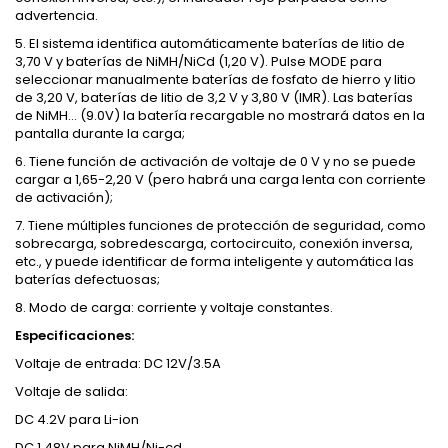
advertencia.
5. El sistema identifica automáticamente baterías de litio de
3,70 V y baterías de NiMH/NiCd (1,20 V). Pulse MODE para
seleccionar manualmente baterías de fosfato de hierro y litio
de 3,20 V, baterías de litio de 3,2 V y 3,80 V (IMR). Las baterías
de NiMH... (9.0V) la batería recargable no mostrará datos en la
pantalla durante la carga;
6. Tiene función de activación de voltaje de 0 V y no se puede
cargar a 1,65-2,20 V (pero habrá una carga lenta con corriente
de activación);
7. Tiene múltiples funciones de protección de seguridad, como
sobrecarga, sobredescarga, cortocircuito, conexión inversa,
etc., y puede identificar de forma inteligente y automática las
baterías defectuosas;
8. Modo de carga: corriente y voltaje constantes.
Especificaciones:
Voltaje de entrada: DC 12V/3.5A
Voltaje de salida:
DC 4.2V para Li-ion
DC 1.48V para NiMH/Ni-cd