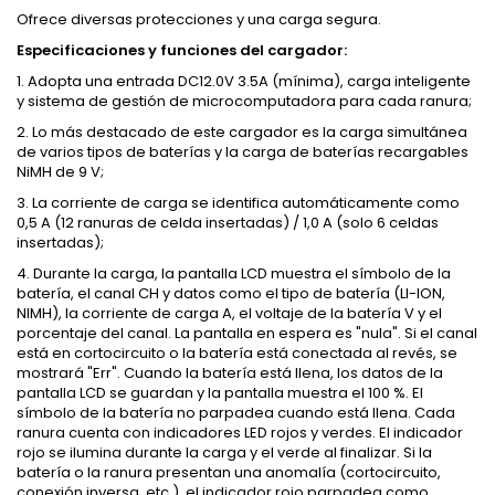
Ofrece diversas protecciones y una carga segura.
Especificaciones y funciones del cargador:
1. Adopta una entrada DC12.0V 3.5A (mínima), carga inteligente
y sistema de gestión de microcomputadora para cada ranura;
2. Lo más destacado de este cargador es la carga simultánea
de varios tipos de baterías y la carga de baterías recargables
NiMH de 9 V;
3. La corriente de carga se identifica automáticamente como
0,5 A (12 ranuras de celda insertadas) / 1,0 A (solo 6 celdas
insertadas);
4. Durante la carga, la pantalla LCD muestra el símbolo de la
batería, el canal CH y datos como el tipo de batería (LI-ION,
NIMH), la corriente de carga A, el voltaje de la batería V y el
porcentaje del canal. La pantalla en espera es "nula". Si el canal
está en cortocircuito o la batería está conectada al revés, se
mostrará "Err". Cuando la batería está llena, los datos de la
pantalla LCD se guardan y la pantalla muestra el 100 %. El
símbolo de la batería no parpadea cuando está llena. Cada
ranura cuenta con indicadores LED rojos y verdes. El indicador
rojo se ilumina durante la carga y el verde al finalizar. Si la
batería o la ranura presentan una anomalía (cortocircuito,
conexión inversa, etc.), el indicador rojo parpadea como