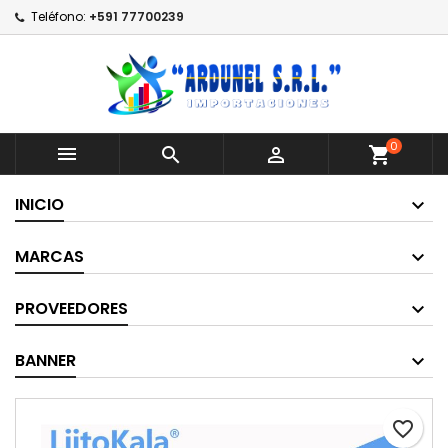
Teléfono:
+591 77700239
0



shopping_cart
INICIO
MARCAS
PROVEEDORES
BANNER
favorite_border