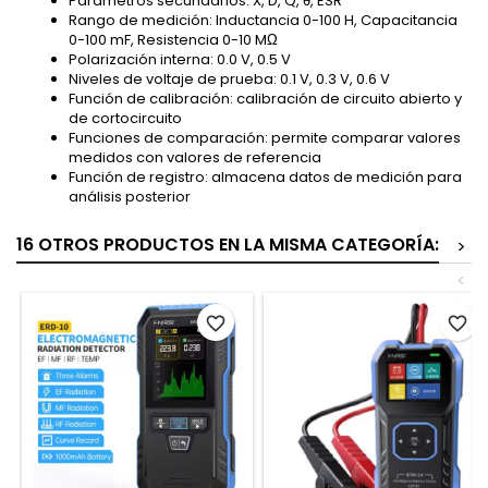
Parámetros secundarios: X, D, Q, θ, ESR
Rango de medición: Inductancia 0-100 H, Capacitancia
0-100 mF, Resistencia 0-10 MΩ
Polarización interna: 0.0 V, 0.5 V
Niveles de voltaje de prueba: 0.1 V, 0.3 V, 0.6 V
Función de calibración: calibración de circuito abierto y
de cortocircuito
Funciones de comparación: permite comparar valores
medidos con valores de referencia
Función de registro: almacena datos de medición para
análisis posterior
16 OTROS PRODUCTOS EN LA MISMA CATEGORÍA:
>
<
favorite_border
favorite_border