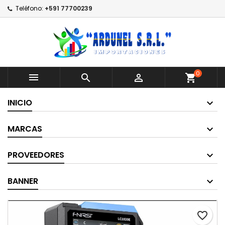
Teléfono:
+591 77700239
0



shopping_cart
INICIO
MARCAS
PROVEEDORES
BANNER
favorite_border