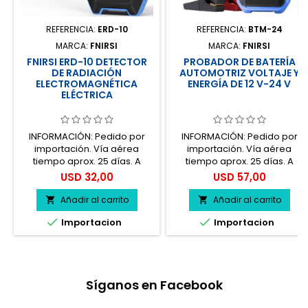
REFERENCIA:
ERD-10
REFERENCIA:
BTM-24
MARCA:
FNIRSI
MARCA:
FNIRSI
FNIRSI ERD-10 DETECTOR
PROBADOR DE BATERÍA
DE RADIACIÓN
AUTOMOTRIZ VOLTAJE Y
ELECTROMAGNÉTICA
ENERGÍA DE 12 V-24 V
ELÉCTRICA
INFORMACIÓN: Pedido por
INFORMACIÓN: Pedido por
importación. Vía aérea
importación. Vía aérea
tiempo aprox. 25 días. A
tiempo aprox. 25 días. A
mayor cantidad descuento
mayor cantidad descuento
Precio
Precio
USD 32,00
USD 57,00
5% - 10% Contamos con
5% - 10% Contamos con
facilidad de pagos en
facilidad de pagos en
Añadir al carrito
Añadir al carrito


cuotas. Precios antes del
cuotas. Precios antes del


Importacion
Importacion
impuesto. 100% seguro.
impuesto. 100% seguro.
Síganos en Facebook