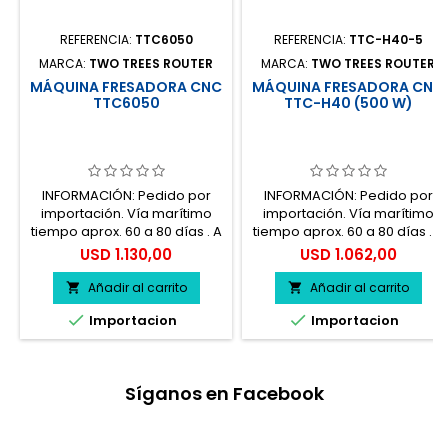
REFERENCIA:
TTC6050
REFERENCIA:
TTC-H40-5
MARCA:
TWO TREES ROUTER
MARCA:
TWO TREES ROUTER
MÁQUINA FRESADORA CNC
MÁQUINA FRESADORA CNC
TTC6050
TTC-H40 (500 W)
INFORMACIÓN: Pedido por
INFORMACIÓN: Pedido por
importación. Vía marítimo
importación. Vía marítimo
tiempo aprox. 60 a 80 días . A
tiempo aprox. 60 a 80 días . A
mayor cantidad descuento
mayor cantidad descuento
Precio
Precio
USD 1.130,00
USD 1.062,00
5% - 10% Contamos con
5% - 10% Contamos con
facilidad de pagos en
facilidad de pagos en
Añadir al carrito
Añadir al carrito


cuotas. Precios antes del
cuotas. Precios antes del


Importacion
Importacion
impuesto. 100% seguro.
impuesto. 100% seguro.
Síganos en Facebook