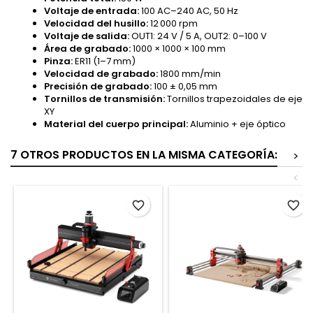
Voltaje de entrada:
100 AC–240 AC, 50 Hz
Velocidad del husillo:
12 000 rpm
Voltaje de salida:
OUT1: 24 V / 5 A, OUT2: 0–100 V
Área de grabado:
1000 × 1000 × 100 mm
Pinza:
ER11 (1–7 mm)
Velocidad de grabado:
1800 mm/min
Precisión de grabado:
100 ± 0,05 mm
Tornillos de transmisión:
Tornillos trapezoidales de eje
XY
Material del cuerpo principal:
Aluminio + eje óptico
7 OTROS PRODUCTOS EN LA MISMA CATEGORÍA:
>
<
favorite_border
favorite_border