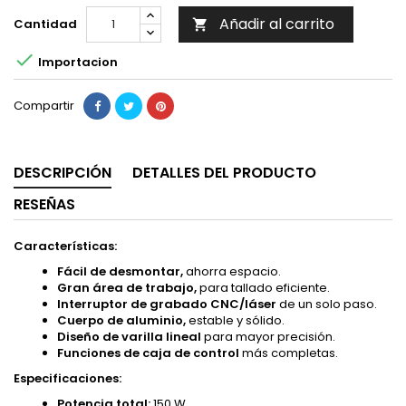
Añadir al carrito
Cantidad


Importacion
Compartir
DESCRIPCIÓN
DETALLES DEL PRODUCTO
RESEÑAS
Características:
Fácil de desmontar,
ahorra espacio.
Gran área de trabajo,
para tallado eficiente.
Interruptor de grabado CNC/láser
de un solo paso.
Cuerpo de aluminio,
estable y sólido.
Diseño de varilla lineal
para mayor precisión.
Funciones de caja de control
más completas.
Especificaciones:
Potencia total:
150 W