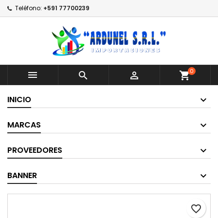
Teléfono:
+591 77700239
0



shopping_cart
INICIO
MARCAS
PROVEEDORES
BANNER
favorite_border